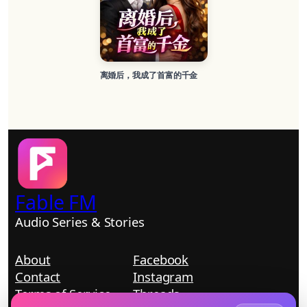
离婚后，我成了首富的千金
Fable FM
Audio Series & Stories
About
Facebook
Contact
Instagram
Terms of Service
Threads