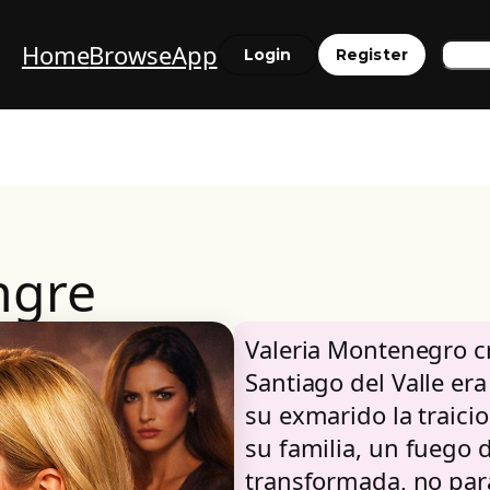
Home
Browse
App
Sea
Login
Register
ngre
Valeria Montenegro c
Santiago del Valle er
su exmarido la traici
su familia, un fuego 
transformada, no para