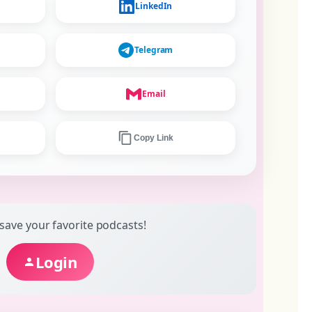
LinkedIn
Telegram
Email
Copy Link
 save your favorite podcasts!
Login