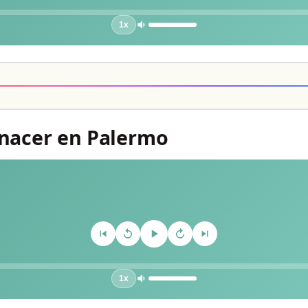
1x
enacer en Palermo
1x