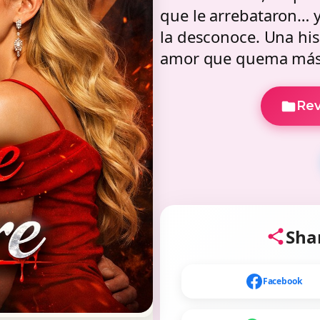
que le arrebataron… 
la desconoce. Una his
amor que quema más 
Rev
Shar
Facebook