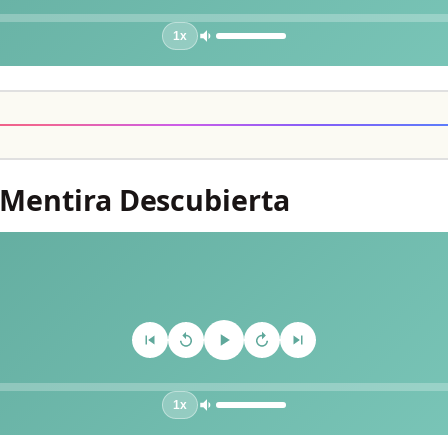
1x
a Mentira Descubierta
1x