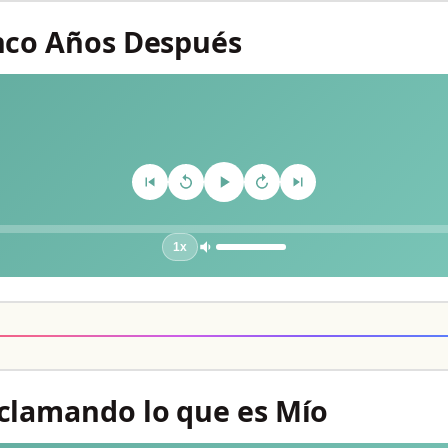
inco Años Después
1x
eclamando lo que es Mío