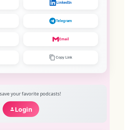
LinkedIn
Telegram
Email
Copy Link
 save your favorite podcasts!
Login