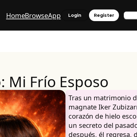
Home
Browse
App
Sea
Login
Register
: Mi Frío Esposo
Tras un matrimonio d
magnate Iker Zubizarr
corazón de hielo esc
un secreto del pasado
después, él regresa, 