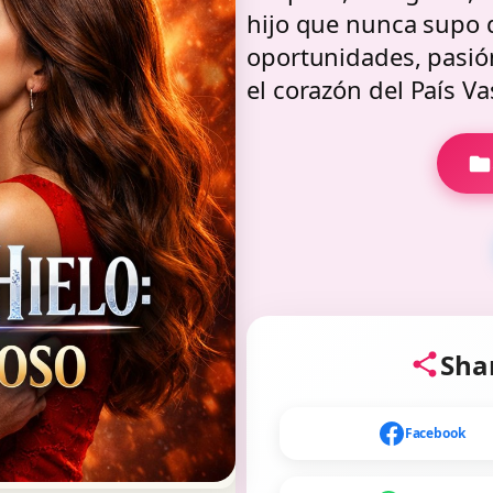
hijo que nunca supo 
oportunidades, pasión
el corazón del País Va
Shar
Facebook