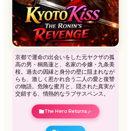
京都で運命の出会いをした元ヤクザの孤
高の男・桐島蓮と、名家の令嬢・九条美
桜。過去の因縁と身分の壁に阻まれなが
らも、激しく惹かれ合う二人の愛と復讐
の物語。危険な蜜月と、隠された真実が
交錯する、情熱的なラブサスペンス。
The Hero Returns