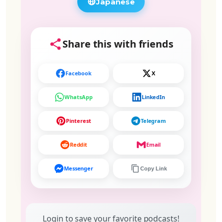
Japanese
Share this with friends
Facebook
X
WhatsApp
LinkedIn
Pinterest
Telegram
Reddit
Email
Messenger
Copy Link
Login to save your favorite podcasts!