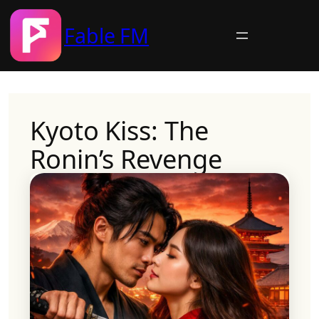
Fable FM
Skip
to
content
Kyoto Kiss: The
Ronin’s Revenge