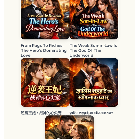
From Rags To Riches:
The Weak Son-in-Law Is
The Hero’s Dominating
The God Of The
Love
Underworld
逆袭王妃：战神的心尖宠
ज़ालिम शहज़ादे का खौफनाक प्यार