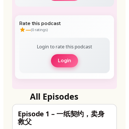
Rate this podcast
—
(0 ratings)
Login to rate this podcast
Login
All Episodes
Episode 1 – 一纸契约，卖身
救父