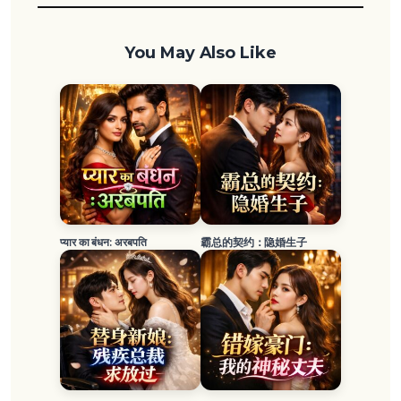
You May Also Like
प्यार का बंधन: अरबपति
霸总的契约：隐婚生子