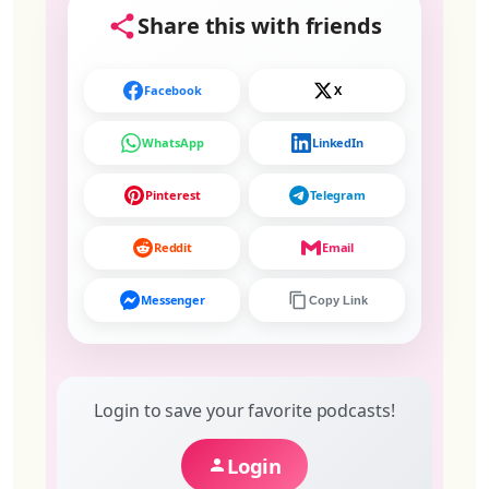
Share this with friends
Facebook
X
WhatsApp
LinkedIn
Pinterest
Telegram
Reddit
Email
Messenger
Copy Link
Login to save your favorite podcasts!
Login