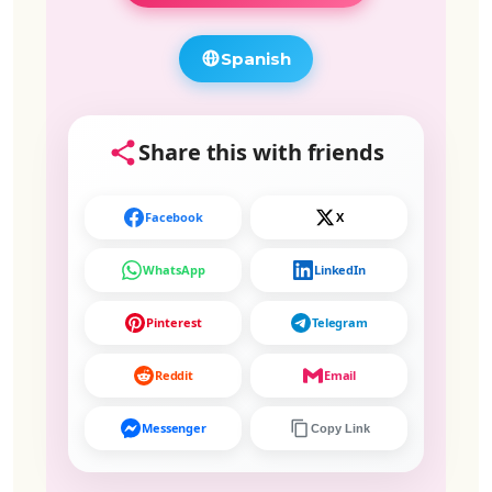
Spanish
Share this with friends
Facebook
X
WhatsApp
LinkedIn
Pinterest
Telegram
Reddit
Email
Messenger
Copy Link