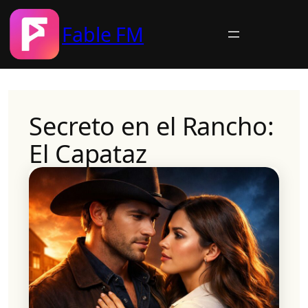
Fable FM
Skip
to
content
Secreto en el Rancho:
El Capataz