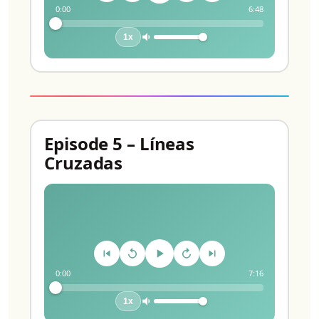
0:00
6:48
1x
Episode 5 – Líneas
Cruzadas
0:00
7:16
1x