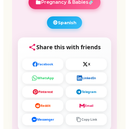
Pregnancy & Babies
Spanish
Share this with friends
Facebook
X
WhatsApp
LinkedIn
Pinterest
Telegram
Reddit
Email
Messenger
Copy Link