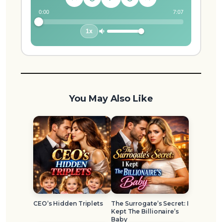
0:00
7:07
1x
You May Also Like
CEO’s Hidden Triplets
The Surrogate’s Secret: I
Kept The Billionaire’s
Baby