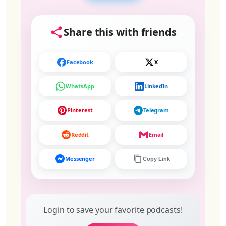
Share this with friends
Facebook
X
WhatsApp
LinkedIn
Pinterest
Telegram
Reddit
Email
Messenger
Copy Link
Login to save your favorite podcasts!