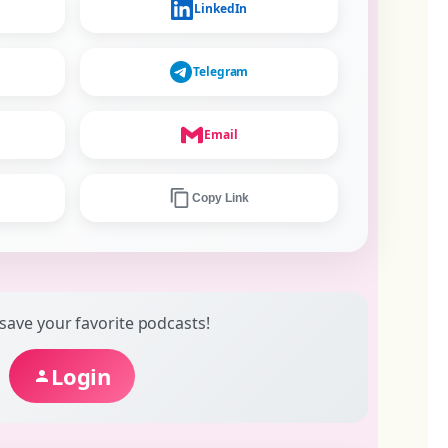
LinkedIn
Telegram
Email
Copy Link
 save your favorite podcasts!
Login