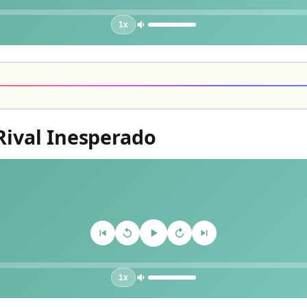
1x
 Rival Inesperado
1x