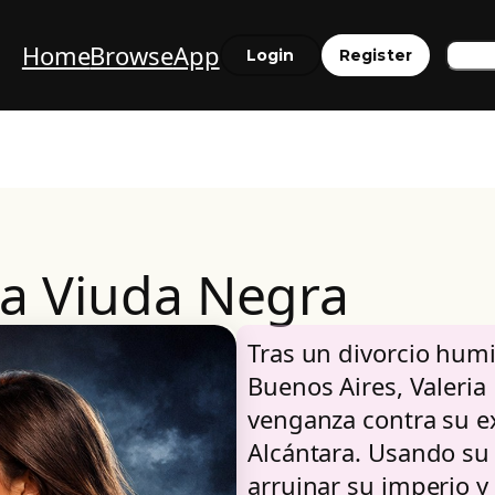
Home
Browse
App
Sea
Login
Register
la Viuda Negra
Tras un divorcio humi
Buenos Aires, Valeria
venganza contra su e
Alcántara. Usando su 
arruinar su imperio y