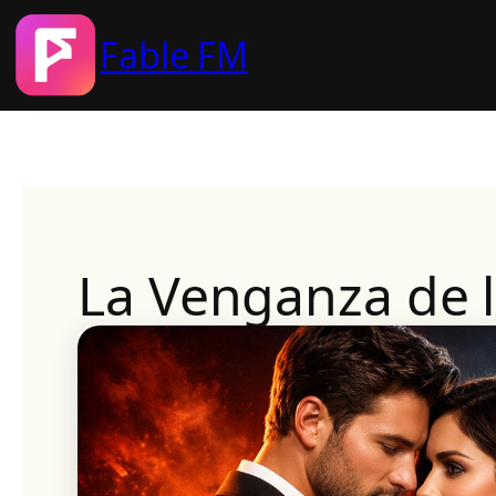
Fable FM
Skip
to
content
La Venganza de 