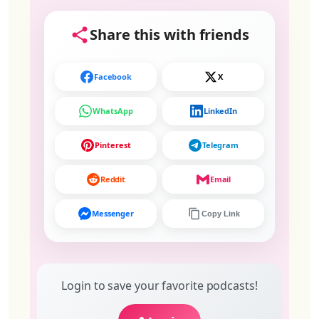
Share this with friends
Facebook
X
WhatsApp
LinkedIn
Pinterest
Telegram
Reddit
Email
Messenger
Copy Link
Login to save your favorite podcasts!