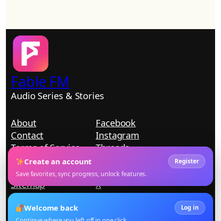
Fable FM
Audio Series & Stories
About
Facebook
Contact
Instagram
Terms of Service
Threads
Privacy Policy
TikTok
Create an account
Register
Data Deletion Policy
YouTube
Save favorites, sync progress, unlock features.
Sitemap
X
Bluesky
Welcome back
Log in
© 2026 Fable FM. All rights reserved.
Continue where you left off in one click.