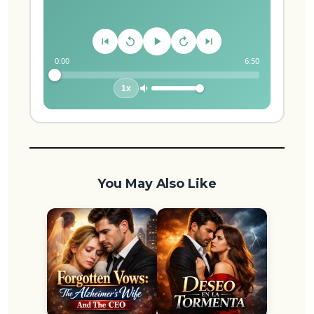
0:00
6:50
1x
You May Also Like