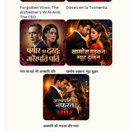
Forgotten Vows: The
Deseo en la Tormenta
Alzheimer’s Wife And
The CEO
प्यार का दर्द: मेरे अरबपति पति
खामोश धड़कन: म्यूट दुल्हन
अरबपति की नफरत और प्यार